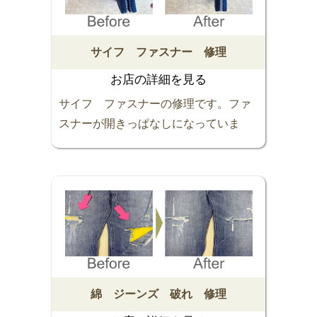
い。スッキリ解決します (o^^o)
サイフ ファスナー 修理
お店の詳細を見る
サイフ ファスナーの修理です。ファ
スナーが開きっぱなしになっていま
す。ファスナーの全交換だと大変高額
になってしまいます。今回はスライダ
ーのみの交換ですのでお手頃価格の上
納期も短くできました。画像のように
引き手も同じ物を取り付けました。お
気に入りのバックやサイフ、もちろん
お洋服もあきらめずにご相談くださ
い。スッキリ解決します。おまかせく
綿 ジーンズ 破れ 修理
ださい ٩(^‿^)۶