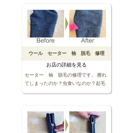
合は、エリを一旦外して補強して裏返
しで付け直すと「気分一新」着用して
いただけます。 もちろんシャツ全体の
寿命も延びます。 エリによっては、出
来ないものもありますがお気に入りの
シャツがまだまだ着ていただけます。
ウール セーター 袖 脱毛 修理
サッパリきれいになりました。お困り
お店の詳細を見る
ごとご相談ください。スッキリ解決し
ます。おまかせください (*^o^*)
セーター 袖 脱毛の修理です。 擦れ
てしまったのか？虫食いなのか？起毛
部分が欠落した状態です。数箇所あり
ました。植毛技術で分からなくなりま
した。ストレス無く着用していただけ
ると思います。サッパリきれいになり
ました。あきらめずにご相談くださ