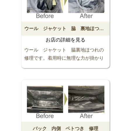
い。スッキリ解決します。お任せくだ
さい ᕦ(ò_óˇ)ᕤ
ウール ジャケット 脇 裏地ほつれ 修理
お店の詳細を見る
ウール ジャケット 脇裏地ほつれの
修理です。着用時に無理な力が掛かり
やすい脇の裏地は、ほつれや破れの多
い部分です。早めに修理しないと大き
く拡がってしまうことが多いですね！
サッパリきれいになりました。お早め
にご相談下さい。スッキリ解決しま
す。お任せください （＾ν＾）
バック 内側 ベトつき 修理