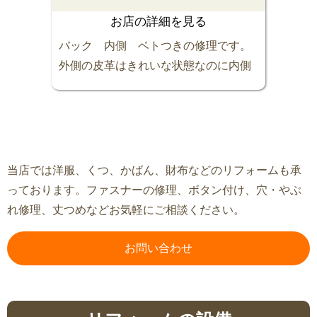
お店の詳細を見る
バック 内側 ベトつきの修理です。
外側の皮革はきれいな状態なのに内側
がベタベタになって使えなくなった
り、捨ててしまった経験のある方は多
いかと思います。修理の方法は①もう
一度ウレタンコーティングを施す②布
張りに変えてしまう等が有ります。今
当店では洋服、くつ、かばん、財布などのリフォームも承
回はサイドポケット内も含めて布張り
っております。ファスナーの修理、ボタン付け、穴・やぶ
にしました。サッパリきれいになりま
れ修理、丈つめなどお気軽にご相談ください。
した。あきらめずにご相談下さい。ス
ッキリ解決します。お任せください
お問い合わせ
(^_−)−☆