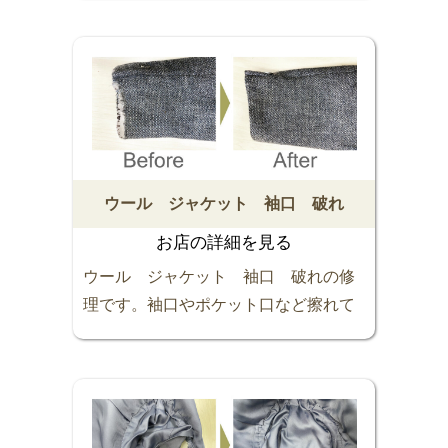
だまだ着られるお気に入りの服が残念
なことに・・ かけはぎという技術を使
えば一見すると修理したところが分か
りにくく修復することが可能です。 サ
ッパリきれいになりました。お困りご
とご相談ください。スッキリ解決しま
す。お任せください ♪(๑ᴖ◡ᴖ๑)♪
ウール ジャケット 袖口 破れ
お店の詳細を見る
ウール ジャケット 袖口 破れの修
理です。袖口やポケット口など擦れて
生地が薄くなったり破れてしまうこと
も多くあります。お気に入りのお洋服
を大切に着続けたい！そんな気持ちに
お応えします。サッパリきれいになり
ました。あきらめずにご相談くださ