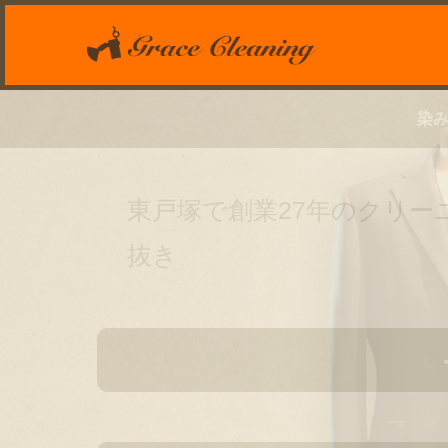
染み
東戸塚で創業27年のクリ
抜き