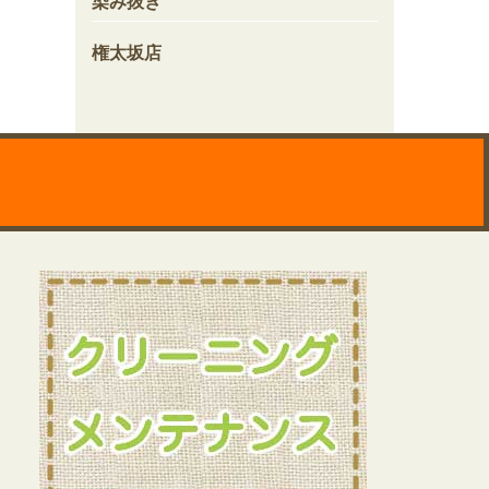
染み抜き
権太坂店